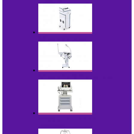
НОВИНКИ
Аппараты для пилинга
Аппараты для проблемной кожи
Аппараты cмас - лифтинга HIFU /
Липосоник