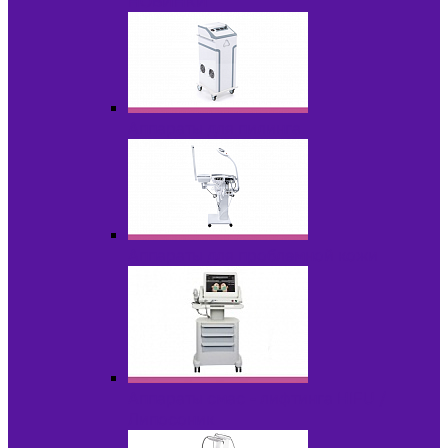
НОВИНКИ
Аппараты для пилинга
Аппараты для проблемной кожи
Аппараты cмас - лифтинга HIFU /
Липосоник