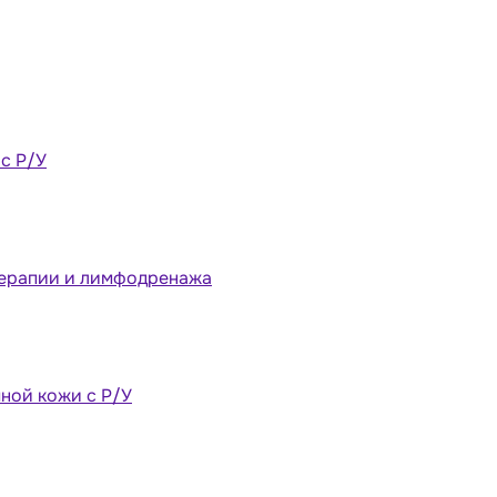
 с Р/У
терапии и лимфодренажа
ной кожи с Р/У