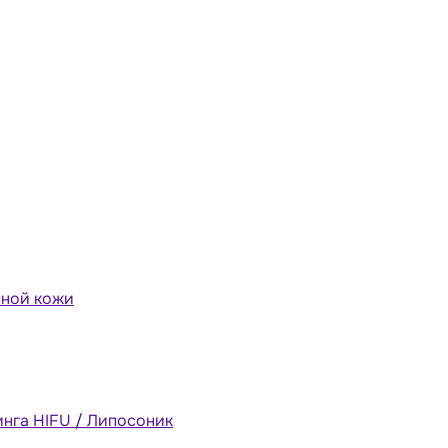
мной кожи
инга HIFU / Липосоник