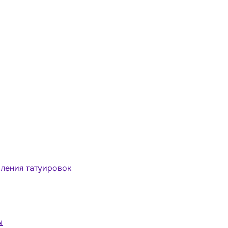
ления татуировок
ы