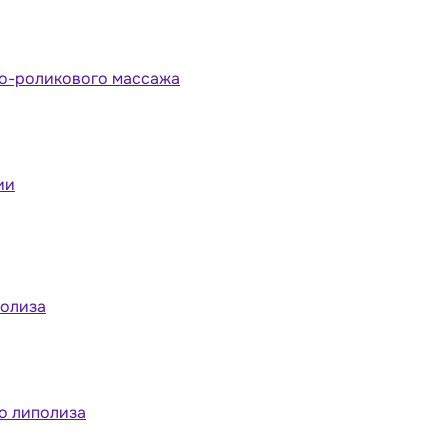
но-роликового массажа
ии
полиза
о липолиза