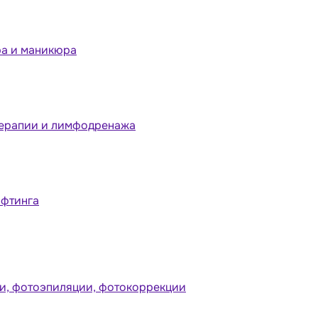
ра и маникюра
терапии и лимфодренажа
ифтинга
и, фотоэпиляции, фотокоррекции