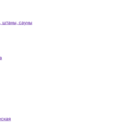
 штаны, сауны
в
еская