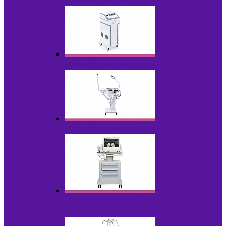
НОВИНКИ
Аппараты для пилинга
Аппараты для проблемной кожи
Аппараты cмас - лифтинга HIFU /
Липосоник