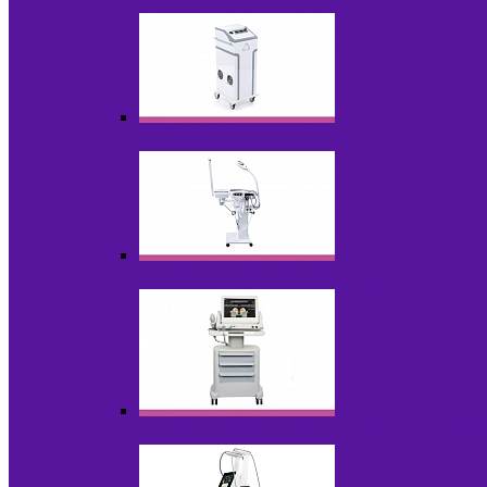
НОВИНКИ
Аппараты для пилинга
Аппараты для проблемной кожи
Аппараты cмас - лифтинга HIFU / Липос