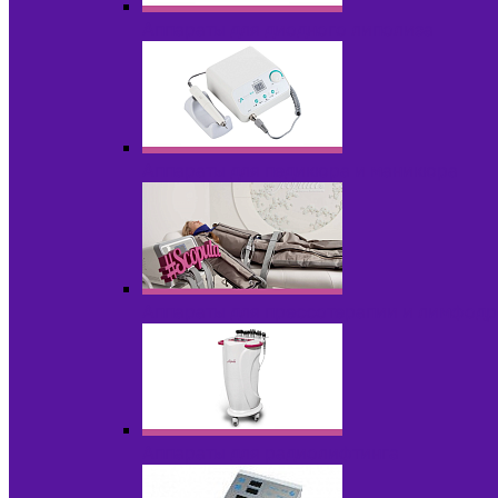
Аппараты для диодного липолиза
Аппараты для педикюра и маникюра
Аппараты для прессотерапии и лимфод
Аппараты для радиолифтинга