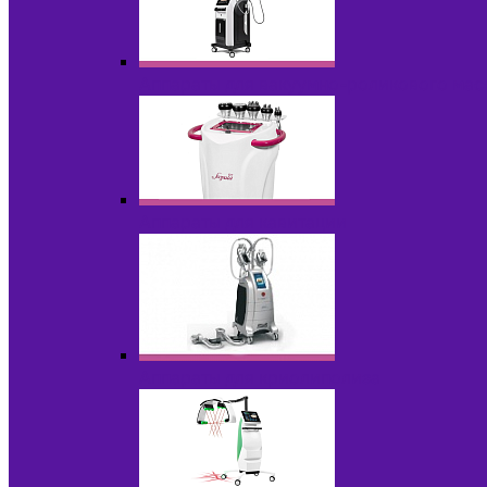
Аппараты для вакуумно-роликового ма
Аппараты для кавитации
Аппараты для криолиполиза