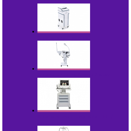
НОВИНКИ
Аппараты для пилинга
Аппараты для проблемной кожи
Аппараты cмас - лифтинга HIFU /
Липосоник