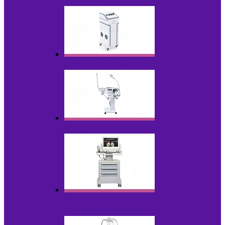
НОВИНКИ
Аппараты для пилинга
Аппараты для проблемной кожи
Аппараты cмас - лифтинга HIFU /
Липосоник