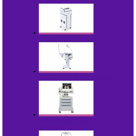
НОВИНКИ
Аппараты для пилинга
Аппараты для проблемной кожи
Аппараты cмас - лифтинга HIFU /
Липосоник