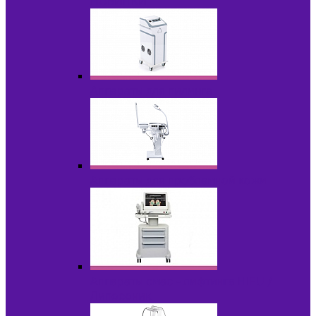
НОВИНКИ
Аппараты для пилинга
Аппараты для проблемной кожи
Аппараты cмас - лифтинга HIFU /
Липосоник