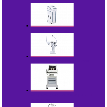
НОВИНКИ
Аппараты для пилинга
Аппараты для проблемной кожи
Аппараты cмас - лифтинга HIFU /
Липосоник